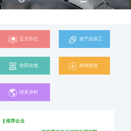
五大百亿
农产品加工
农田农地
助农扶农
绿美乡村
推荐企业