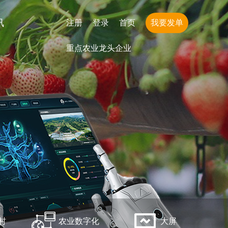
讯
注册
登录
首页
我要发单
重点农业龙头企业
村
农业数字化
大屏