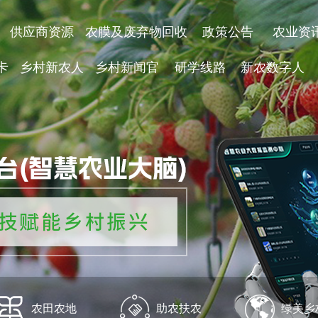
供应商资源
农膜及废弃物回收
政策公告
农业资
卡
乡村新农人
乡村新闻官
研学线路
新农数字人
农田农地
助农扶农
绿美乡